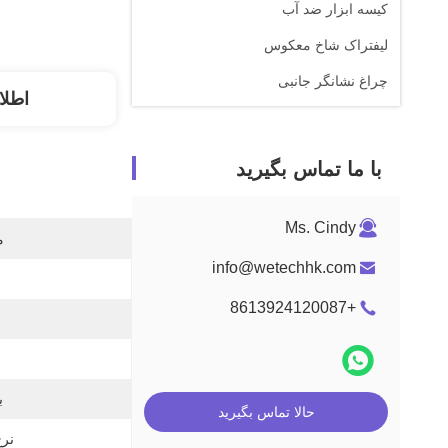
کیسه ابزار ضد آب
لیفتراک شاخ معکوس
چراغ نشانگر جانبی
اطلا
با ما تماس بگیرید
Ms. Cindy
م
info@wetechhk.com
+8613924120087
ب
حالا تماس بگیرید
نرخ