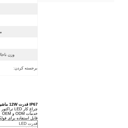
م
وزن ناخا
برجسته کردن:
IP67 قدرت 12W ماشین آتش نشانی آمبولانس کامیون ترافیک کشاورزی چراغ LED کار
چراغ کار LED تراکتور فولکلور
خدمات ODM و OEM
قابل استفاده برای فولک
قدرت LED