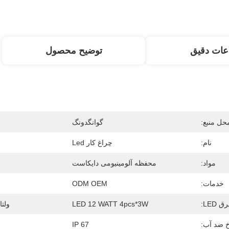
عات دقیق
توضیح محصول
حل منبع:
گوانگدونگ
نام:
چراغ کار Led
مواد:
محفظه آلومینیومی دایکاست
خدمات:
ODM OEM
رق LED:
LED 12 WATT 4pcs*3W
ولتا
 ضد آب:
IP 67