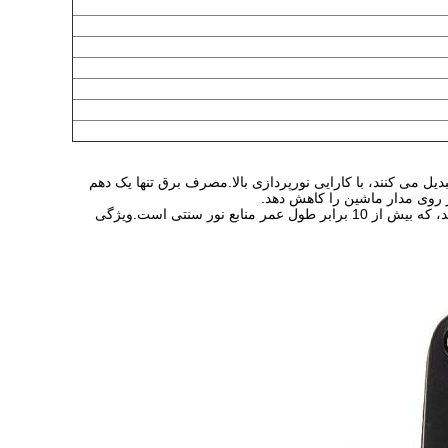
لکتریکی را به انرژی نور تبدیل می کنند، با کارایی نورپردازی بالا.مصرف برق تنها یک دهم
روی مدار ماشین را کاهش دهد.
عمر طولانی: با جریان و ولتاژ مناسب، عمر چراغ های LED می تواند به 80,000-100,000 ساعت برسد، که بیش از 10 برابر طول عمر منابع نور سنتی است.ویژگی