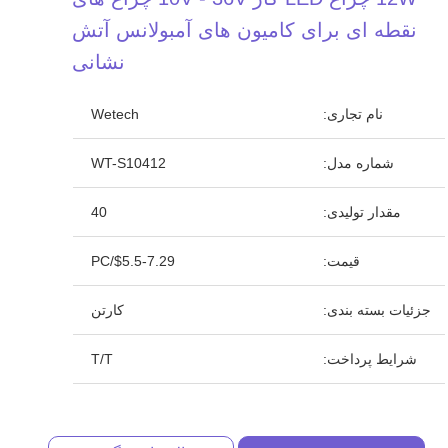
نقطه ای برای کامیون های آمبولانس آتش
نشانی
نام تجاری:
Wetech
شماره مدل:
WT-S10412
مقدار تولیدی:
40
قیمت:
$5.5-7.29/PC
جزئیات بسته بندی:
کارتن
شرایط پرداخت:
T/T