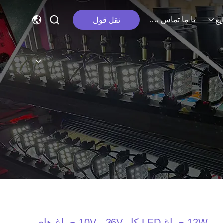
با ما تماس بگیرید
نقل قول
یع
12W چراغ LED کار 10V - 36V چراغ های