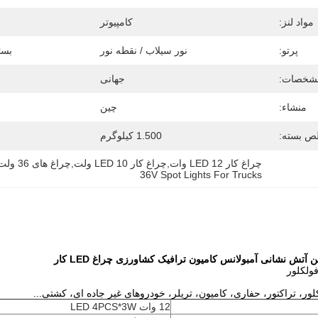
مواد لنز:
کامپیوتر
پرتو:
نور سیلاب / نقطه نور
بست
شخصات:
جهانی
منشاء:
چین
لص بسته:
1.500 کیلوگرم
چراغ کار LED 12 وات,چراغ کار LED 10 ولت,چراغ های 36 ولت برای کامیون
36V Spot Lights For Trucks
لور، تراکتور، حفاری، کامیون، تریلر، خودروهای غیر جاده ای، کشتی...
12 وات LED 4PCS*3W