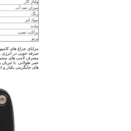
ولتاژ کار
میزان ضد آب
رنگ:
مواد لنز
ماده:
براکت نصب
پرتو
مزایای چراغ های کامیون D
مصرف لامپ های سنتی ا
های جایگزینی یکبار و ا