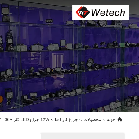
خونه
>
محصولات
>
چراغ کار led
>
12W چراغ LED کار 10V - 36V چراغ های نقطه ای برای کامیون های آمبولانس آتش نشانی